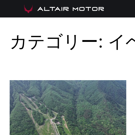
内
容
を
ス
キ
カテゴリー:
イ
ッ
プ