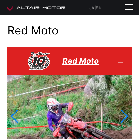
内
JA
|
EN
容
を
ス
Red Moto
キ
ッ
プ
Red Moto